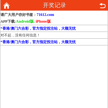
开奖记录
71612.com
请广大用户存好书签：
Android版.
iPhone版
APP下载:
*香港/澳门六合彩，官方指定投注站，大额无忧
对不起，没有任何信息！
*香港/澳门六合彩，官方指定投注站，大额无忧